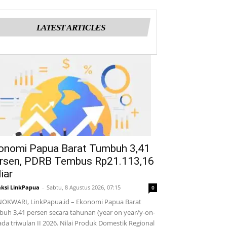
LATEST ARTICLES
onomi Papua Barat Tumbuh 3,41
rsen, PDRB Tembus Rp21.113,16
iar
ksi LinkPapua
-
Sabtu, 8 Agustus 2026, 07:15
0
OKWARI, LinkPapua.id – Ekonomi Papua Barat
uh 3,41 persen secara tahunan (year on year/y-on-
ada triwulan II 2026. Nilai Produk Domestik Regional