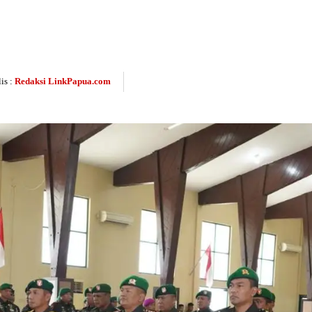
is :
Redaksi LinkPapua.com