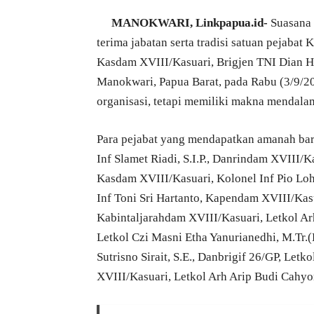
MANOKWARI, Linkpapua.id-
Suasana 
terima jabatan serta tradisi satuan pejaba
Kasdam XVIII/Kasuari, Brigjen TNI Dian Har
Manokwari, Papua Barat, pada Rabu (3/9/20
organisasi, tetapi memiliki makna mendala
Para pejabat yang mendapatkan amanah bar
Inf Slamet Riadi, S.I.P., Danrindam XVIII/K
Kasdam XVIII/Kasuari, Kolonel Inf Pio Loh
Inf Toni Sri Hartanto, Kapendam XVIII/Kasua
Kabintaljarahdam XVIII/Kasuari, Letkol Ar
Letkol Czi Masni Etha Yanurianedhi, M.Tr.
Sutrisno Sirait, S.E., Danbrigif 26/GP, Letk
XVIII/Kasuari, Letkol Arh Arip Budi Cahyo