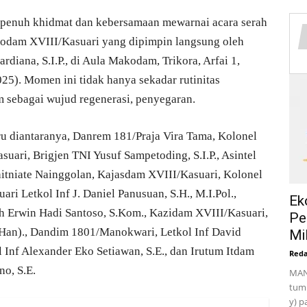
penuh khidmat dan kebersamaan mewarnai acara serah
t Kodam XVIII/Kasuari yang dipimpin langsung oleh
diana, S.I.P., di Aula Makodam, Trikora, Arfai 1,
25). Momen ini tidak hanya sekadar rutinitas
m sebagai wujud regenerasi, penyegaran.
u diantaranya, Danrem 181/Praja Vira Tama, Kolonel
asuari, Brigjen TNI Yusuf Sampetoding, S.I.P., Asintel
itniate Nainggolan, Kajasdam XVIII/Kasuari, Kolonel
ri Letkol Inf J. Daniel Panusuan, S.H., M.I.Pol.,
Ek
h Erwin Hadi Santoso, S.Kom., Kazidam XVIII/Kasuari,
Pe
(Han)., Dandim 1801/Manokwari, Letkol Inf David
Mil
ol Inf Alexander Eko Setiawan, S.E., dan Irutum Itdam
Reda
no, S.E.
MAN
tumb
y) p