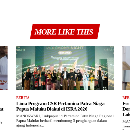
MORE LIKE THIS
BERITA
BER
Lima Program CSR Pertamina Patra Niaga
Fes
at
Papua Maluku Diakui di ISRA 2026
Don
Lok
MANOKWARI, Linkpapua.id-Pertamina Patra Niaga Regional
Papua Maluku berhasil memborong 5 penghargaan dalam
ng
MANO
ajang Indonesia...
Komu