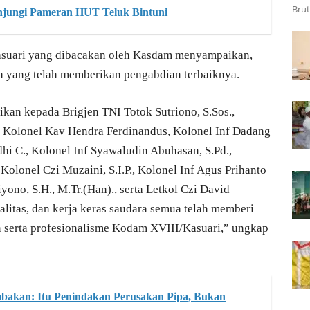
Brut
njungi Pameran HUT Teluk Bintuni
asuari yang dibacakan oleh Kasdam menyampaikan,
a yang telah memberikan pengabdian terbaiknya.
kan kepada Brigjen TNI Totok Sutriono, S.Sos.,
i., Kolonel Kav Hendra Ferdinandus, Kolonel Inf Dadang
ndhi C., Kolonel Inf Syawaludin Abuhasan, S.Pd.,
Kolonel Czi Muzaini, S.I.P., Kolonel Inf Agus Prihanto
yono, S.H., M.Tr.(Han)., serta Letkol Czi David
oyalitas, dan kerja keras saudara semua telah memberi
 serta profesionalisme Kodam XVIII/Kasuari,” ungkap
embakan: Itu Penindakan Perusakan Pipa, Bukan