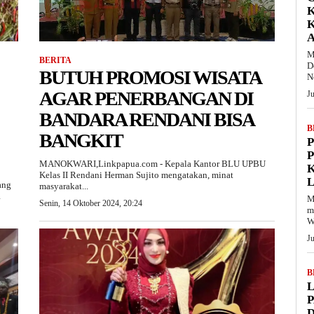
A
M
BERITA
D
BUTUH PROMOSI WISATA
N
AGAR PENERBANGAN DI
J
BANDARA RENDANI BISA
B
BANGKIT
P
P
MANOKWARI,Linkpapua.com - Kepala Kantor BLU UPBU
Kelas II Rendani Herman Sujito mengatakan, minat
L
ang
masyarakat...
1
M
Senin, 14 Oktober 2024, 20:24
m
W
J
B
P
D