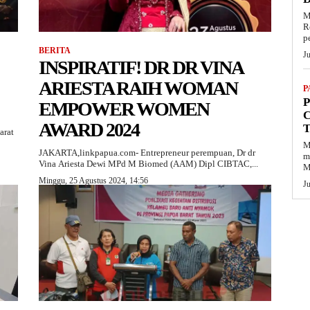
M
R
p
BERITA
J
INSPIRATIF! DR DR VINA
ARIESTA RAIH WOMAN
P
P
EMPOWER WOMEN
C
AWARD 2024
arat
M
JAKARTA,linkpapua.com- Entrepreneur perempuan, Dr dr
m
Vina Ariesta Dewi MPd M Biomed (AAM) Dipl CIBTAC,...
M
Minggu, 25 Agustus 2024, 14:56
J