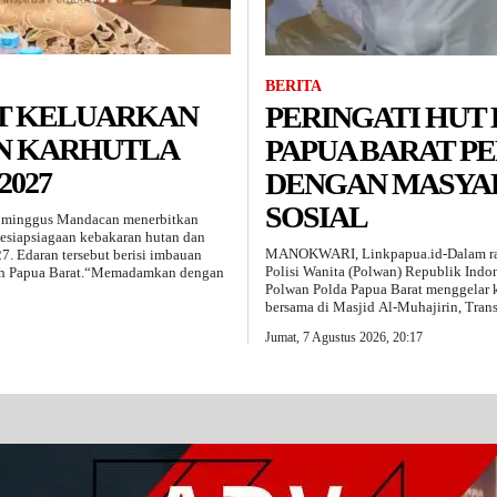
BERITA
T KELUARKAN
PERINGATI HUT 
N KARHUTLA
PAPUA BARAT P
2027
DENGAN MASYAR
SOSIAL
ominggus Mandacan menerbitkan
esiapsiagaan kebakaran hutan dan
MANOKWARI, Linkpapua.id-Dalam ra
27. Edaran tersebut berisi imbauan
Polisi Wanita (Polwan) Republik Indo
yah Papua Barat.“Memadamkan dengan
Polwan Polda Papua Barat menggelar k
bersama di Masjid Al-Muhajirin, Tran
Jumat, 7 Agustus 2026, 20:17