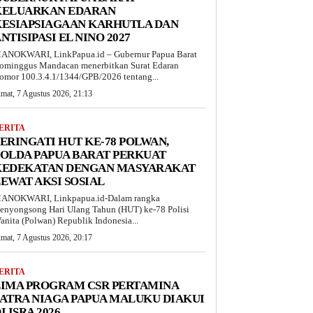
KELUARKAN EDARAN
KESIAPSIAGAAN KARHUTLA DAN
NTISIPASI EL NINO 2027
ANOKWARI, LinkPapua.id – Gubernur Papua Barat
ominggus Mandacan menerbitkan Surat Edaran
omor 100.3.4.1/1344/GPB/2026 tentang...
umat, 7 Agustus 2026, 21:13
ERITA
ERINGATI HUT KE-78 POLWAN,
OLDA PAPUA BARAT PERKUAT
KEDEKATAN DENGAN MASYARAKAT
EWAT AKSI SOSIAL
ANOKWARI, Linkpapua.id-Dalam rangka
enyongsong Hari Ulang Tahun (HUT) ke-78 Polisi
anita (Polwan) Republik Indonesia...
umat, 7 Agustus 2026, 20:17
ERITA
LIMA PROGRAM CSR PERTAMINA
ATRA NIAGA PAPUA MALUKU DIAKUI
I ISRA 2026