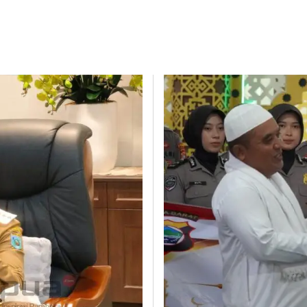
DAERAH
EKOBIS
ENTERTAINMENT
FAKFAK
FASHION
GALERY