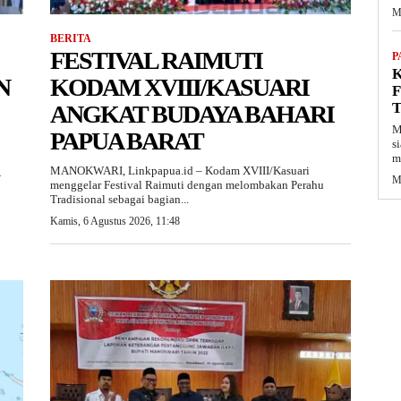
M
BERITA
FESTIVAL RAIMUTI
P
K
N
KODAM XVIII/KASUARI
F
ANGKAT BUDAYA BAHARI
M
PAPUA BARAT
s
m
MANOKWARI, Linkpapua.id – Kodam XVIII/Kasuari
M
menggelar Festival Raimuti dengan melombakan Perahu
Tradisional sebagai bagian...
Kamis, 6 Agustus 2026, 11:48