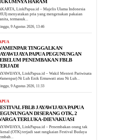
HUKUMNYA HARAM
AKARTA, LinkPapua.id – Majelis Ulama Indonesia
MUI) menyatakan pria yang mengenakan pakaian
anita, termasuk...
inggu, 9 Agustus 2026, 13:46
APUA
WAMENPAR TINGGALKAN
JAYAWIJAYA PAPUA PEGUNUNGAN
SEBELUM PENEMBAKAN FBLB
TERJADI
AYAWIJAYA, LinkPapua.id – Wakil Menteri Pariwisata
Wamenpar) Ni Luh Enik Ermawati atau Ni Luh...
inggu, 9 Agustus 2026, 11:33
APUA
ESTIVAL FBLB JAYAWIJAYA PAPUA
EGUNUNGAN DISERANG OTK, 2
WARGA TERLUKA-DIEVAKUASI
AYAWIJAYA, LinkPapua.id – Penembakan orang tak
ikenal (OTK) terjadi saat rangkaian Festival Budaya
embah...