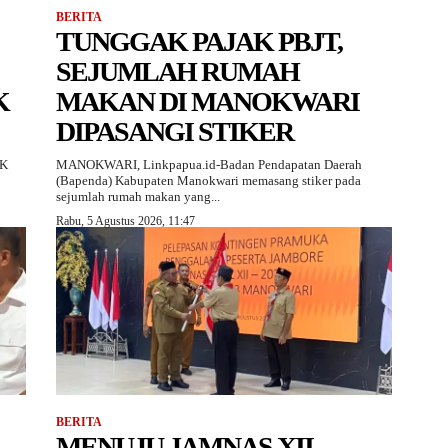
BERITA
TUNGGAK PAJAK PBJT,
SEJUMLAH RUMAH
K
MAKAN DI MANOKWARI
DIPASANGI STIKER
RK
MANOKWARI, Linkpapua.id-Badan Pendapatan Daerah
(Bapenda) Kabupaten Manokwari memasang stiker pada
sejumlah rumah makan yang...
Rabu, 5 Agustus 2026, 11:47
BERITA
MENUJU JAMNAS XII,