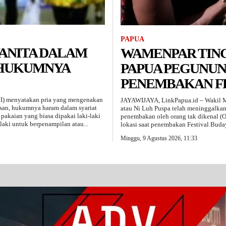
PAPUA
WANITA DALAM
WAMENPAR TIN
 HUKUMNYA
PAPUA PEGUNU
PENEMBAKAN FB
I) menyatakan pria yang mengenakan
JAYAWIJAYA, LinkPapua.id – Wakil Me
usan, hukumnya haram dalam syariat
atau Ni Luh Puspa telah meninggalka
akaian yang biasa dipakai laki-laki
penembakan oleh orang tak dikenal (O
ki untuk berpenampilan atau...
lokasi saat penembakan Festival Bud
Minggu, 9 Agustus 2026, 11:33