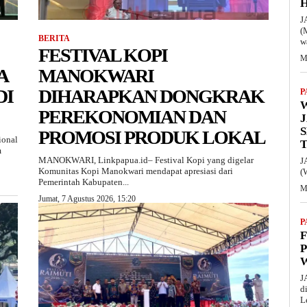
J
(
BERITA
w
FESTIVAL KOPI
M
A
MANOKWARI
DI
DIHARAPKAN DONGKRAK
P
PEREKONOMIAN DAN
PROMOSI PRODUK LOKAL
ional
m
MANOKWARI, Linkpapua.id– Festival Kopi yang digelar
J
Komunitas Kopi Manokwari mendapat apresiasi dari
(
Pemerintah Kabupaten...
M
Jumat, 7 Agustus 2026, 15:20
P
F
P
J
d
L