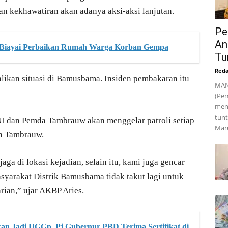
n kekhawatiran akan adanya aksi-aksi lanjutan.
Pe
An
', Biayai Perbaikan Rumah Warga Korban Gempa
Tu
Reda
likan situasi di Bamusbama. Insiden pembakaran itu
MAN
(Pe
men
tunt
I dan Pemda Tambrauw akan menggelar patroli setiap
Maru
en Tambrauw.
ga di lokasi kejadian, selain itu, kami juga gencar
syarakat Distrik Bamusbama tidak takut lagi untuk
rian,” ujar AKBP Aries.
an Jadi UGGp, Pj Gubernur PBD Terima Sertifikat di