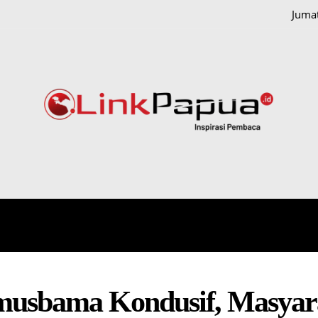
Jumat
IONAL
HUKUM DAN KRIMINAL
PAPUA
POLITIK
amusbama Kondusif, Masyar