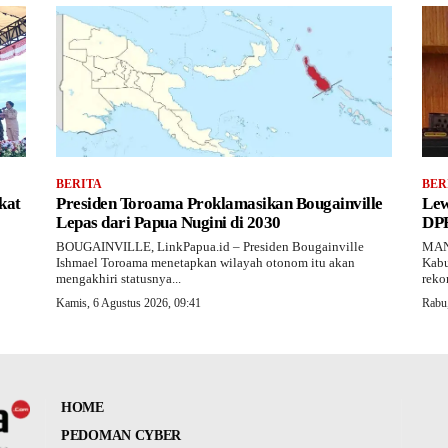
BERITA
BER
kat
Presiden Toroama Proklamasikan Bougainville
Lew
Lepas dari Papua Nugini di 2030
DPR
BOUGAINVILLE, LinkPapua.id – Presiden Bougainville
MAN
Ishmael Toroama menetapkan wilayah otonom itu akan
Kabu
mengakhiri statusnya...
reko
Kamis, 6 Agustus 2026, 09:41
Rabu,
HOME
PEDOMAN CYBER