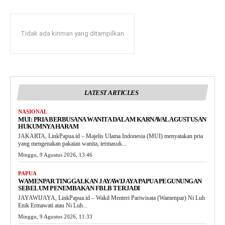
Tidak ada kiriman yang ditampilkan
LATEST ARTICLES
NASIONAL
MUI: PRIA BERBUSANA WANITA DALAM KARNAVAL AGUSTUSAN
HUKUMNYA HARAM
JAKARTA, LinkPapua.id – Majelis Ulama Indonesia (MUI) menyatakan pria
yang mengenakan pakaian wanita, termasuk...
Minggu, 9 Agustus 2026, 13:46
PAPUA
WAMENPAR TINGGALKAN JAYAWIJAYA PAPUA PEGUNUNGAN
SEBELUM PENEMBAKAN FBLB TERJADI
JAYAWIJAYA, LinkPapua.id – Wakil Menteri Pariwisata (Wamenpar) Ni Luh
Enik Ermawati atau Ni Luh...
Minggu, 9 Agustus 2026, 11:33