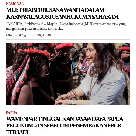
NASIONAL
MUI: PRIA BERBUSANA WANITA DALAM
KARNAVAL AGUSTUSAN HUKUMNYA HARAM
JAKARTA, LinkPapua.id – Majelis Ulama Indonesia (MUI) menyatakan pria yang
mengenakan pakaian wanita, termasuk...
Minggu, 9 Agustus 2026, 13:46
PAPUA
WAMENPAR TINGGALKAN JAYAWIJAYA PAPUA
PEGUNUNGAN SEBELUM PENEMBAKAN FBLB
TERJADI