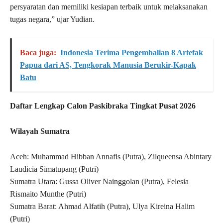
persyaratan dan memiliki kesiapan terbaik untuk melaksanakan
tugas negara,” ujar Yudian.
Baca juga:
Indonesia Terima Pengembalian 8 Artefak
Papua dari AS, Tengkorak Manusia Berukir-Kapak
Batu
Daftar Lengkap Calon Paskibraka Tingkat Pusat 2026
Wilayah Sumatra
Aceh: Muhammad Hibban Annafis (Putra), Zilqueensa Abintary
Laudicia Simatupang (Putri)
Sumatra Utara: Gussa Oliver Nainggolan (Putra), Felesia
Rismaito Munthe (Putri)
Sumatra Barat: Ahmad Alfatih (Putra), Ulya Kireina Halim
(Putri)