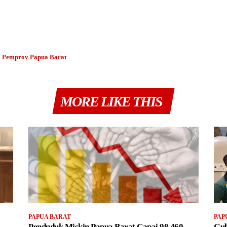
Pemprov Papua Barat
MORE LIKE THIS
PAPUA BARAT
PAP
Penduduk Miskin Papua Barat Capai 98.460
Gub