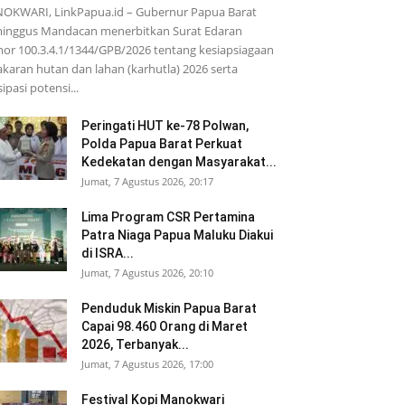
OKWARI, LinkPapua.id – Gubernur Papua Barat
inggus Mandacan menerbitkan Surat Edaran
r 100.3.4.1/1344/GPB/2026 tentang kesiapsiagaan
karan hutan dan lahan (karhutla) 2026 serta
sipasi potensi...
Peringati HUT ke-78 Polwan,
Polda Papua Barat Perkuat
Kedekatan dengan Masyarakat...
Jumat, 7 Agustus 2026, 20:17
Lima Program CSR Pertamina
Patra Niaga Papua Maluku Diakui
di ISRA...
Jumat, 7 Agustus 2026, 20:10
Penduduk Miskin Papua Barat
Capai 98.460 Orang di Maret
2026, Terbanyak...
Jumat, 7 Agustus 2026, 17:00
Festival Kopi Manokwari