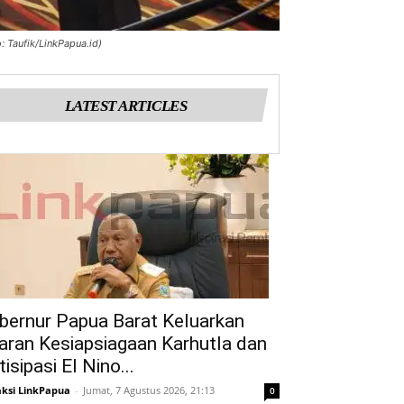
 Taufik/LinkPapua.id)
LATEST ARTICLES
bernur Papua Barat Keluarkan
aran Kesiapsiagaan Karhutla dan
isipasi El Nino...
ksi LinkPapua
-
Jumat, 7 Agustus 2026, 21:13
0