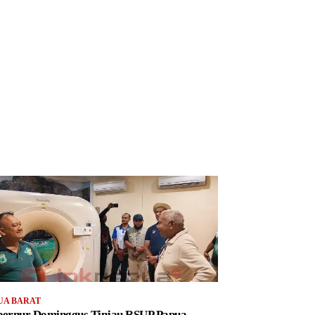
UA BARAT
ernur Dominggus Tinjau RSUP Papua