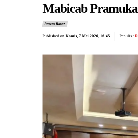
Mabicab Pramuka
Papua Barat
Published on
Kamis, 7 Mei 2026, 16:45
Penulis :
R