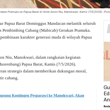
akan Pramuka se-Papua Barat di Hotel Aston Niu, Manokwari, Kamis (7/5/2026). (Foto:
ur Papua Barat Dominggus Mandacan melantik seluruh
lis Pembimbing Cabang (Mabicab) Gerakan Pramuka.
 pembinaan karakter generasi muda di wilayah Papua
ston Niu, Manokwari, dalam rangkaian kegiatan
renbang) Papua Barat, Kamis (7/5/2026).
ran strategis dalam memberikan dukungan moral,
tir cabang.
Gu
Ed
gsung Kontingen Pesparawi ke Manokwari, Akan
Ant
Reda