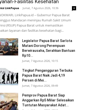
yanan-Fasilitas Kesehatan
ksi LinkPapua
-
Jumat, 7 Agustus 2026, 10:36
0
OKWARI, LinkPapua.id – Gubernur Papua Barat
inggus Mandacan meninjau Rumah Sakit Umum
insi (RSUP) Papua Barat untuk memastikan
aikan layanan dan fasilitas kesehatan bagi...
Legislator Papua Barat Sarlota
Matani Dorong Perempuan
Berwirausaha, Serahkan Bantuan
Rp10...
Jumat, 7 Agustus 2026, 10:15
Tingkat Pengangguran Terbuka
Papua Barat Naik Jadi 4,19
Persen di Mei...
Jumat, 7 Agustus 2026, 09:49
Pemprov Papua Barat Siap
Anggarkan Rp5 Miliar Selesaikan
Tuntutan Masyarakat Adat...