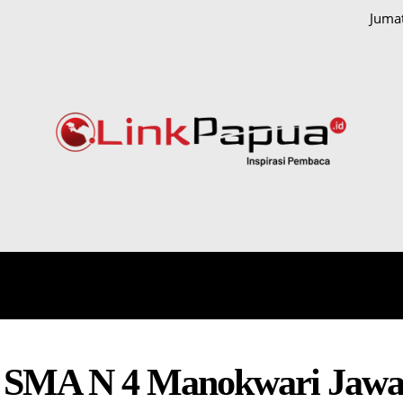
Jumat
IONAL
HUKUM DAN KRIMINAL
PAPUA
POLITIK
: SMA N 4 Manokwari Jaw