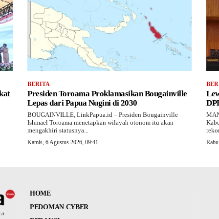
BERITA
BER
kat
Presiden Toroama Proklamasikan Bougainville
Lew
Lepas dari Papua Nugini di 2030
DPR
BOUGAINVILLE, LinkPapua.id – Presiden Bougainville
MAN
Ishmael Toroama menetapkan wilayah otonom itu akan
Kabu
mengakhiri statusnya...
reko
Kamis, 6 Agustus 2026, 09:41
Rabu,
HOME
PEDOMAN CYBER