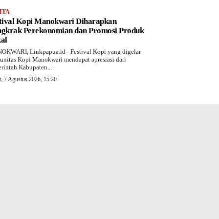
ITA
tival Kopi Manokwari Diharapkan
gkrak Perekonomian dan Promosi Produk
al
KWARI, Linkpapua.id– Festival Kopi yang digelar
nitas Kopi Manokwari mendapat apresiasi dari
rintah Kabupaten...
, 7 Agustus 2026, 15:20