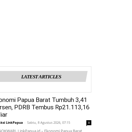
LATEST ARTICLES
onomi Papua Barat Tumbuh 3,41
rsen, PDRB Tembus Rp21.113,16
iar
ksi LinkPapua
-
Sabtu, 8 Agustus 2026, 07:15
0
OKWARI, LinkPapua.id – Ekonomi Papua Barat