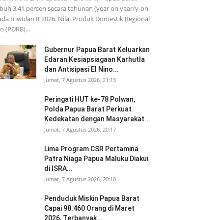
uh 3,41 persen secara tahunan (year on year/y-on-
ada triwulan II 2026. Nilai Produk Domestik Regional
o (PDRB)...
Gubernur Papua Barat Keluarkan
Edaran Kesiapsiagaan Karhutla
dan Antisipasi El Nino...
Jumat, 7 Agustus 2026, 21:13
Peringati HUT ke-78 Polwan,
Polda Papua Barat Perkuat
Kedekatan dengan Masyarakat...
Jumat, 7 Agustus 2026, 20:17
Lima Program CSR Pertamina
Patra Niaga Papua Maluku Diakui
di ISRA...
Jumat, 7 Agustus 2026, 20:10
Penduduk Miskin Papua Barat
Capai 98.460 Orang di Maret
2026, Terbanyak...