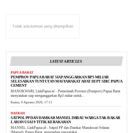
Tidak ada kiriman yang ditampilkan
LATEST ARTICLES
PAPUA BARAT
PEMPROV PAPUA BARAT SIAP ANGGARKAN RP5 MILIAR
SELESAIKAN TUNTUTAN MASYARAKAT ADAT DI PT SDIC PAPUA
CEMENT
MANOKWARI, LinkPapua.id – Pemerintah Provinsi (Pemprov) Papua Barat
menyatakan siap menganggarkan Rp5 miliar untuk...
Kamis, 6 Agustus 2026, 17:11
DAERAH
SATPOL PP DAN DAMKAR MANSEL IMBAU WARGA TAK BAKAR
LAHAN USAI 9 TITIK KEBAKARAN
MANSEL, LinkPapua.id - Satpol PP dan Damkar Manokwari Selatan
(Mansel), Papua Barat, mengimbau masyarakat...