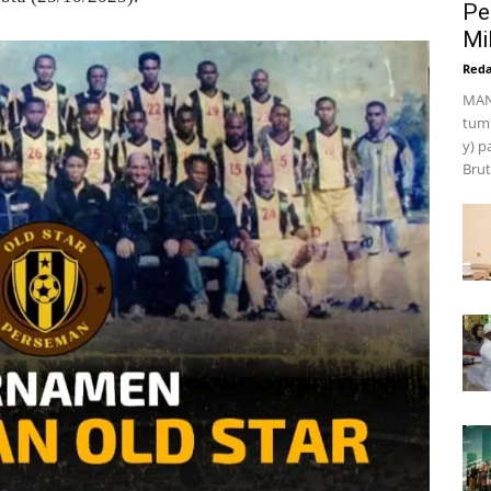
Pe
Mil
Reda
MAN
tumb
y) p
Brut