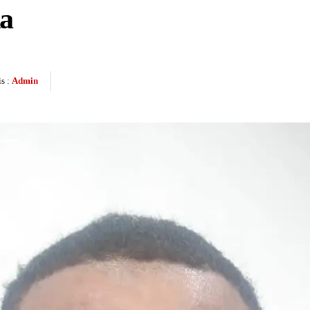
a
s :
Admin