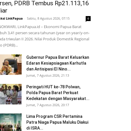
rsen, PDRB Tembus Rp21.113,16
iar
ksi LinkPapua
-
Sabtu, 8 Agustus 2026, 07:15
0
OKWARI, LinkPapua.id – Ekonomi Papua Barat
uh 3,41 persen secara tahunan (year on year/y-on-
ada triwulan II 2026. Nilai Produk Domestik Regional
o (PDRB)...
Gubernur Papua Barat Keluarkan
Edaran Kesiapsiagaan Karhutla
dan Antisipasi El Nino...
Jumat, 7 Agustus 2026, 21:13
Peringati HUT ke-78 Polwan,
Polda Papua Barat Perkuat
Kedekatan dengan Masyarakat...
Jumat, 7 Agustus 2026, 20:17
Lima Program CSR Pertamina
Patra Niaga Papua Maluku Diakui
di ISRA...