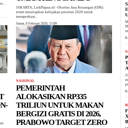
i...
S
JAKARTA, LinkPapua.id - Otoritas Jasa Keuangan (OJK)
resmi menetapkan kebijakan prioritas 2026 untuk
U
memperkuat...
M
Jumat, 6 Februari 2026, 13:09
M
m
K
N
P
T
A
J
m
NASIONAL
p
PEMERINTAH
K
T
ALOKASIKAN RP335
N-
TRILIUN UNTUK MAKAN
B
F
BERGIZI GRATIS DI 2026,
X
PRABOWO TARGET ZERO
B
am