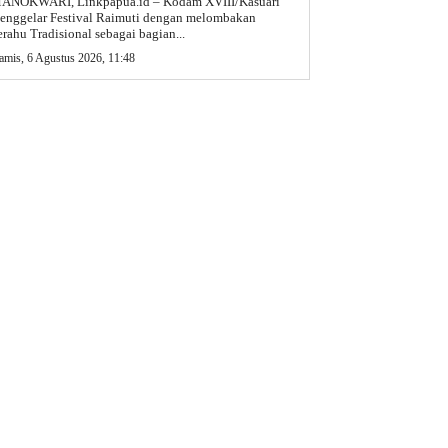
ANOKWARI, Linkpapua.id – Kodam XVIII/Kasuari
enggelar Festival Raimuti dengan melombakan
erahu Tradisional sebagai bagian...
amis, 6 Agustus 2026, 11:48