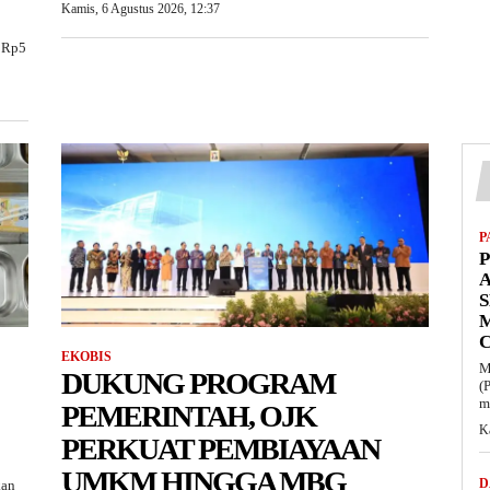
Kamis, 6 Agustus 2026, 12:37
 Rp5
P
P
M
EKOBIS
M
DUKUNG PROGRAM
(
m
PEMERINTAH, OJK
K
PERKUAT PEMBIAYAAN
UMKM HINGGA MBG
D
kan