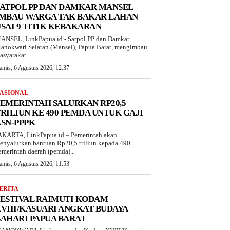
ATPOL PP DAN DAMKAR MANSEL
IMBAU WARGA TAK BAKAR LAHAN
SAI 9 TITIK KEBAKARAN
ANSEL, LinkPapua.id - Satpol PP dan Damkar
anokwari Selatan (Mansel), Papua Barat, mengimbau
asyarakat...
amis, 6 Agustus 2026, 12:37
ASIONAL
EMERINTAH SALURKAN RP20,5
RILIUN KE 490 PEMDA UNTUK GAJI
SN-PPPK
AKARTA, LinkPapua.id – Pemerintah akan
enyalurkan bantuan Rp20,5 triliun kepada 490
emerintah daerah (pemda)...
amis, 6 Agustus 2026, 11:53
ERITA
ESTIVAL RAIMUTI KODAM
VIII/KASUARI ANGKAT BUDAYA
AHARI PAPUA BARAT