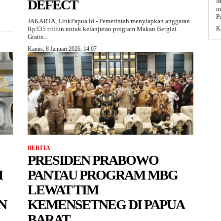
DEFECT
M
m
P
JAKARTA, LinkPapua.id - Pemerintah menyiapkan anggaran
Rp335 triliun untuk kelanjutan program Makan Bergizi
K
Gratis...
Kamis, 8 Januari 2026, 14:07
BERITA
PRESIDEN PRABOWO
H
PANTAU PROGRAM MBG
LEWAT TIM
N
KEMENSETNEG DI PAPUA
BARAT