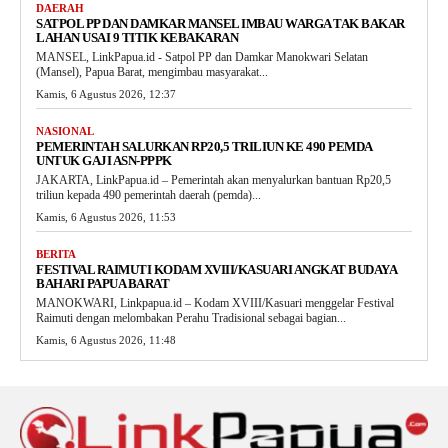
DAERAH
SATPOL PP DAN DAMKAR MANSEL IMBAU WARGA TAK BAKAR
LAHAN USAI 9 TITIK KEBAKARAN
MANSEL, LinkPapua.id - Satpol PP dan Damkar Manokwari Selatan
(Mansel), Papua Barat, mengimbau masyarakat...
Kamis, 6 Agustus 2026, 12:37
NASIONAL
PEMERINTAH SALURKAN RP20,5 TRILIUN KE 490 PEMDA
UNTUK GAJI ASN-PPPK
JAKARTA, LinkPapua.id – Pemerintah akan menyalurkan bantuan Rp20,5
triliun kepada 490 pemerintah daerah (pemda)...
Kamis, 6 Agustus 2026, 11:53
BERITA
FESTIVAL RAIMUTI KODAM XVIII/KASUARI ANGKAT BUDAYA
BAHARI PAPUA BARAT
MANOKWARI, Linkpapua.id – Kodam XVIII/Kasuari menggelar Festival
Raimuti dengan melombakan Perahu Tradisional sebagai bagian...
Kamis, 6 Agustus 2026, 11:48